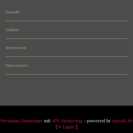
Kontakt
Anfahrt
Impressum
Datenschutz
Premium-Homepage
mit
APP-Steuerung
- powered by
6profis.de
【✎ LogIn 】