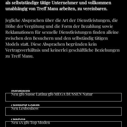
als selbstständige tätige Unternehmer und vollkommen
unabhängig von Treff Manu arbeiten, zu vereinbaren.
Jegliche Absprachen über die Art der Dienstleistungen, die
Höhe der Vergütung und die Form der Bezahlung sowie
Reklamationen für sexuelle Dienstleistungen finden alleine
zwischen den Besuchern und den selbständig tätigen
Models statt. Diese Absprachen begründen kein
Vertragsverhältnis und keinerlei geschäftliche Beziehungen
zu Treff Manu.
Katalina
Neu gf6 Susse Latina gf6 MEGA BUSSEN Natur
Anwesend
Anais&Luna
Neu Lesboshow
Anwesend
Alison
Neu 1A gf6 Top Moden