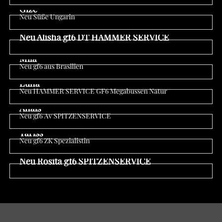
Anwesend
Gize
Neu Süße Ungarin
Anwesend
Neu Alisha gf6 DT HAMMER SERVICE
Anwesend
Mila
Neu gf6 aus Brasilien
Anwesend
Luna
Neu HAMMER SERVICE GF6 Megabussen Natur
Anwesend
Anais
Neu gf6 Av SPITZENSERVICE
Anwesend
Yariss
Neu gf6 ZK Spezialistin
Anwesend
Neu Rosita gf6 SPITZENSERVICE
Anwesend